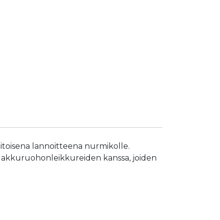
pitoisena lannoitteena nurmikolle.
n akkuruohonleikkureiden kanssa, joiden