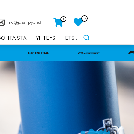
0
0
info@jussinpyora.fi
KOHTAISTA
YHTEYS
ETSI...