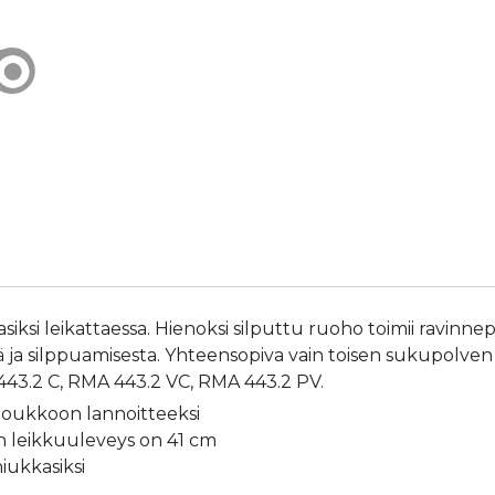
KIT
443
RUOHONLEIKKURIN
TERÄ
määrä
iksi leikattaessa. Hienoksi silputtu ruoho toimii ravinne
ä ja silppuamisesta. Yhteensopiva vain toisen sukupolve
443.2 C, RMA 443.2 VC, RMA 443.2 PV.
 joukkoon lannoitteeksi
en leikkuuleveys on 41 cm
iukkasiksi