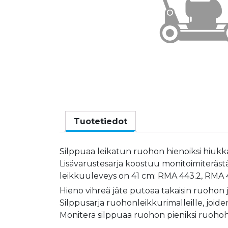
Tuotetiedot
Silppuaa leikatun ruohon hienoiksi hiukkas
Lisävarustesarja koostuu monitoimiteräst
leikkuuleveys on 41 cm: RMA 443.2, RMA 
Hieno vihreä jäte putoaa takaisin ruohon
Silppusarja ruohonleikkurimalleille, joid
Moniterä silppuaa ruohon pieniksi ruohoh