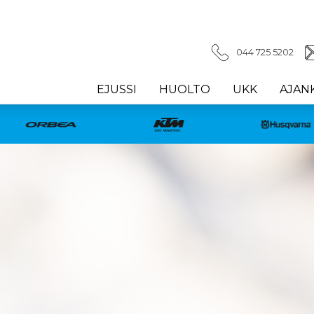
044 725 5202
EJUSSI
HUOLTO
UKK
AJAN