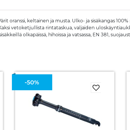
rit oranssi, keltainen ja musta. Ulko- ja sisäkangas 100% 
. Kaksi vetoketjullista rintataskua, valjaiden uloskäyntiau
kkeillä olkapäissä, hihoissa ja vatsassa, EN 381, suojaust
-50%