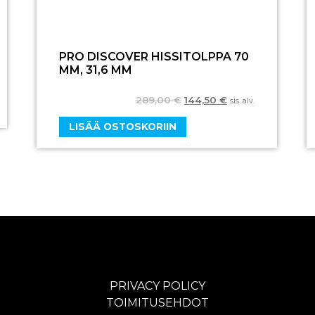
PRO DISCOVER HISSITOLPPA 70
MM, 31,6 MM
289,00
€
144,50
€
sis. alv.
LISÄÄ OSTOSKORIIN
PRIVACY POLICY
TOIMITUSEHDOT