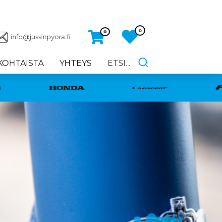
0
0
info@jussinpyora.fi
KOHTAISTA
YHTEYS
ETSI...