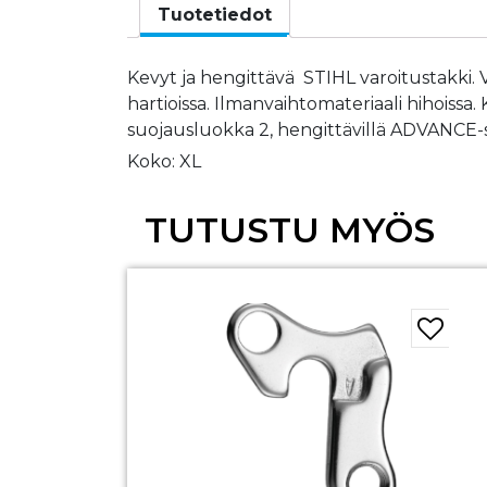
Tuotetiedot
Kevyt ja hengittävä STIHL varoitustakki. Vä
hartioissa. Ilmanvaihtomateriaali hihoissa
suojausluokka 2, hengittävillä ADVANCE-sisä
Koko: XL
TUTUSTU MYÖS