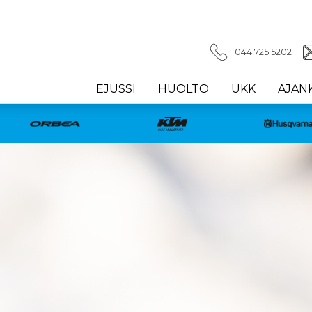
044 725 5202
EJUSSI
HUOLTO
UKK
AJAN