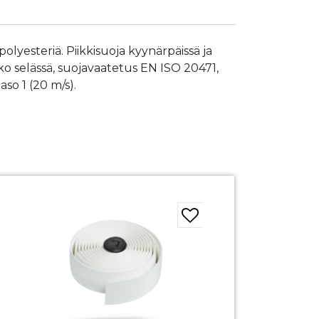
polyesteriä. Piikkisuoja kyynärpäissä ja
kko selässä, suojavaatetus EN ISO 20471,
aso 1 (20 m/s).