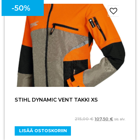
-50%
STIHL DYNAMIC VENT TAKKI XS
215,00
€
107,50
€
sis. alv.
LISÄÄ OSTOSKORIIN