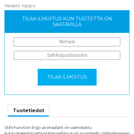
Varasto loppu
TILAA ILMOITUS KUN TUOTETTA ON
SAATAVILLA
Tuotetiedot
Stihl Function Ergo avohaalarit on valmistettu
kulutustakestävästä materiaalista ja on suunniteltu pitkäaikaiseen