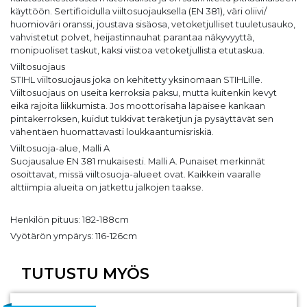
käyttöön. Sertifioidulla viiltosuojauksella (EN 381), väri oliivi/
huomioväri oranssi, joustava sisäosa, vetoketjulliset tuuletusauko,
vahvistetut polvet, heijastinnauhat parantaa näkyvyyttä,
monipuoliset taskut, kaksi viistoa vetoketjullista etutaskua.
Viiltosuojaus
STIHL viiltosuojaus joka on kehitetty yksinomaan STIHLille.
Viiltosuojaus on useita kerroksia paksu, mutta kuitenkin kevyt
eikä rajoita liikkumista. Jos moottorisaha läpäisee kankaan
pintakerroksen, kuidut tukkivat teräketjun ja pysäyttävät sen
vähentäen huomattavasti loukkaantumisriskiä.
Viiltosuoja-alue, Malli A
Suojausalue EN 381 mukaisesti. Malli A. Punaiset merkinnät
osoittavat, missä viiltosuoja-alueet ovat. Kaikkein vaaralle
alttiimpia alueita on jatkettu jalkojen taakse.
Henkilön pituus: 182-188cm
Vyötärön ympärys: 116-126cm
TUTUSTU MYÖS