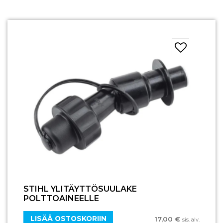
STIHL YLITÄYTTÖSUULAKE
POLTTOAINEELLE
LISÄÄ OSTOSKORIIN
17,00
€
sis. alv.