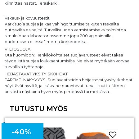
kiinnittää nastat. Teräskärki.
Vakaus- ja kovuustestit
Kärkisuoja suojaa jalkaa vahingoittumiselta kuten raskailta
putoavilta esineiltä. Turvallisuuden varmistamiseksi toimintoa
simuloidaan laboratoriossamme jopa 200 kg painoilla,
pudotuksen ollessa 1 metrin korkeudessa.
VIILTOSUOJA
Ota huomioon: Henkilökohtaiset suojavarusteet eivät takaa
täydellistä suojaa loukkaantumisilta. Ne eivät myöskään korvaa
turvallisia työtapoja.
HEIJASTAVAT YKSITYISKOHDAT
PAREMPI NÄKYVYYS. Suojavaatteiden heijastavat yksityiskohdat
näyttävät hyviltä, ja lisäksi ne parantavat turvallisuutta. Niiden
ansiosta näyt aina hyvin myös pimeässä tai metsässä.
TUTUSTU MYÖS
-40%