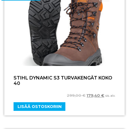
STIHL DYNAMIC S3 TURVAKENGÄT KOKO
40
299,00
€
179,40
€
sis. alv.
LISÄÄ OSTOSKORIIN