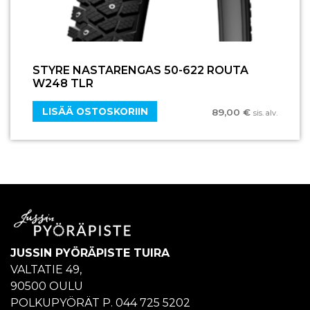
STYRE NASTARENGAS 50-622 ROUTA
W248 TLR
LISÄÄ OSTOSKORIIN
89,00
€
sis. alv.
JUSSIN PYÖRÄPISTE TUIRA
VALTATIE 49,
90500 OULU
POLKUPYÖRÄT P. 044 725 5202