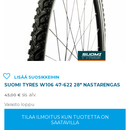
LISÄÄ SUOSIKKEIHIN
SUOMI TYRES W106 47-622 28″ NASTARENGAS
sis. alv.
45,00
€
Varasto loppu
TILAA ILMOITUS KUN TUOTETTA ON
SAATAVILLA