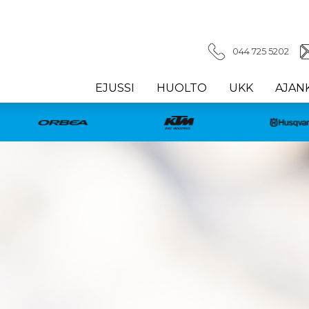
044 725 5202
EJUSSI
HUOLTO
UKK
AJAN