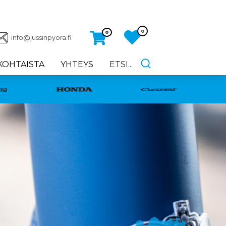
0
0
info@jussinpyora.fi
KOHTAISTA
YHTEYS
ETSI...