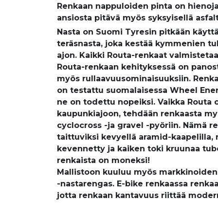
Renkaan nappuloiden pinta on hienoja
ansiosta pitävä myös syksyisellä asfalt
Nasta on Suomi Tyresin pitkään käytt
teräsnasta, joka kestää kymmenien tu
ajon. Kaikki Routa-renkaat valmistetaa
Routa-renkaan kehityksessä on panost
myös rullaavuusominaisuuksiin. Renk
on testattu suomalaisessa Wheel Ener
ne on todettu nopeiksi. Vaikka Routa o
kaupunkiajoon, tehdään renkaasta myö
cyclocross -ja gravel -pyöriin. Nämä r
taittuviksi kevyellä aramid-kaapelilla
kevennetty ja kaiken toki kruunaa tub
renkaista on moneksi!
Mallistoon kuuluu myös markkinoide
-nastarengas. E-bike renkaassa renkaa
jotta renkaan kantavuus riittää modern