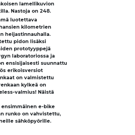
koisen lamellikuvion
illa. Nastoja on 248.
ämä luotettava
hansien kilometrien
n heijastinnauhalla.
ettu pidon lisäksi
aiden prototyyppejä
gyn laboratoriossa ja
n ensisijaisesti suunnattu
s erikoisversiot
enkaat on valmistettu
, renkaan kylkeä on
eless-valmius! Näistä
n ensimmäinen e-bike
n runko on vahvistettu,
eille sähköpyörille.