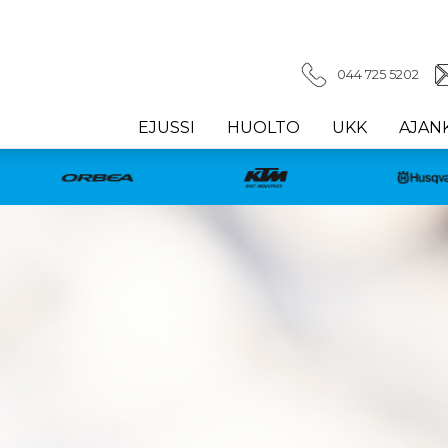
044 725 5202
EJUSSI
HUOLTO
UKK
AJAN