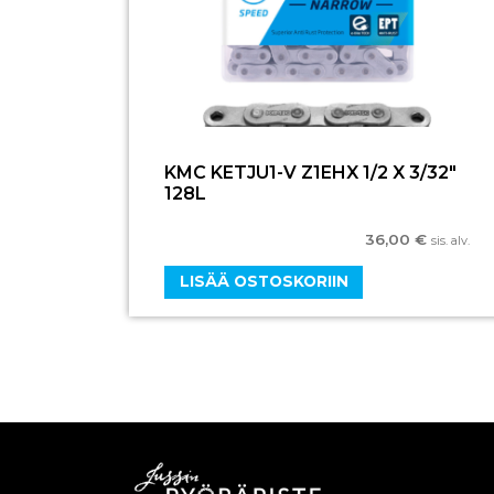
KMC KETJU1-V Z1EHX 1/2 X 3/32″
128L
36,00
€
sis. alv.
LISÄÄ OSTOSKORIIN