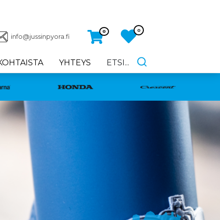
0
0
info@jussinpyora.fi
KOHTAISTA
YHTEYS
ETSI...