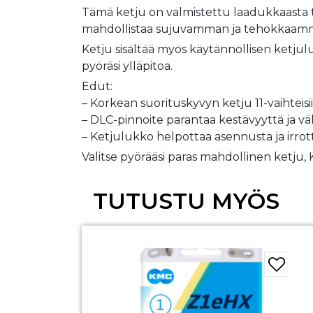
Tämä ketju on valmistettu laadukkaasta te
mahdollistaa sujuvamman ja tehokkaamman 
Ketju sisältää myös käytännöllisen ketju
pyöräsi ylläpitoa.
Edut:
– Korkean suorituskyvyn ketju 11-vaihteisii
– DLC-pinnoite parantaa kestävyyttä ja v
– Ketjulukko helpottaa asennusta ja irrot
Valitse pyörääsi paras mahdollinen ketju,
TUTUSTU MYÖS