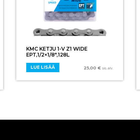
KMC KETJU 1-V Z1 WIDE
EPT,1/2×1/8″,128L
LUE LISÄÄ
25,00
€
sis. alv.