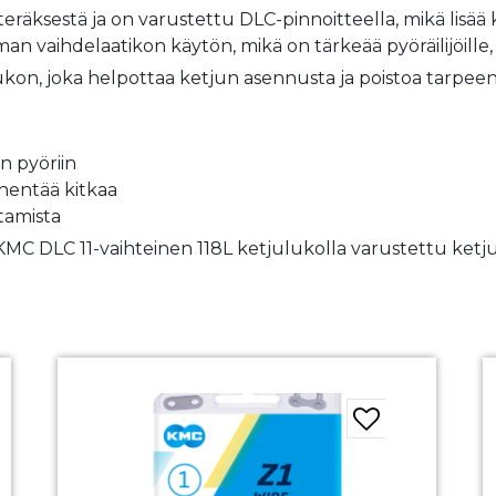
räksestä ja on varustettu DLC-pinnoitteella, mikä lisää 
vaihdelaatikon käytön, mikä on tärkeää pyöräilijöille,
lukon, joka helpottaa ketjun asennusta ja poistoa tarpee
n pyöriin
ähentää kitkaa
tamista
 KMC DLC 11-vaihteinen 118L ketjulukolla varustettu ketju