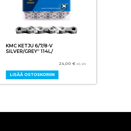
KMC KETJU 6/7/8-V
SILVER/GREY” 114L/
24,00
€
sis. alv.
LISÄÄ OSTOSKORIIN