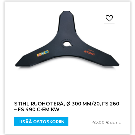
STIHL RUOHOTERÄ, Ø 300 MM/20, FS 260
– FS 490 C-EM KW
LISÄÄ OSTOSKORIIN
45,00
€
sis. alv.