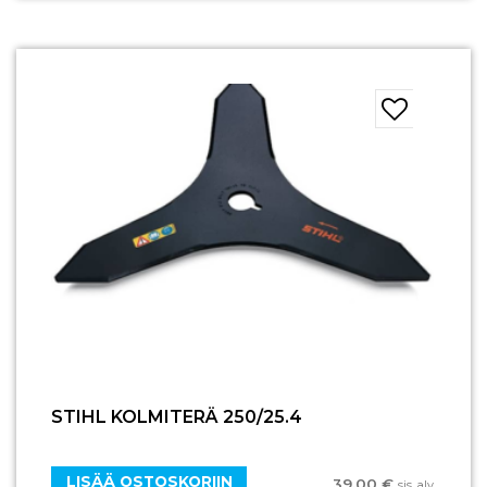
STIHL KOLMITERÄ 250/25.4
LISÄÄ OSTOSKORIIN
39,00
€
sis. alv.