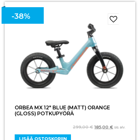
-38%
ORBEA MX 12″ BLUE (MATT) ORANGE
(GLOSS) POTKUPYÖRÄ
299,00
€
185,00
€
sis. alv.
LISÄÄ OSTOSKORIIN