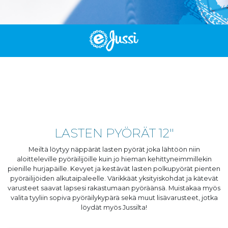
LASTEN PYÖRÄT 12"
Meiltä löytyy näppärät lasten pyörät joka lähtöön niin
aloitteleville pyöräilijöille kuin jo hieman kehittyneimmillekin
pienille hurjapäille. Kevyet ja kestävät lasten polkupyörät pienten
pyöräilijöiden alkutaipaleelle. Värikkäät yksityiskohdat ja kätevät
varusteet saavat lapsesi rakastumaan pyöräänsä. Muistakaa myös
valita tyyliin sopiva pyöräilykypärä sekä muut lisävarusteet, jotka
löydät myös Jussilta!