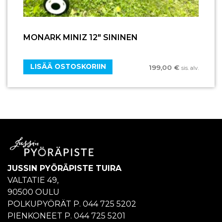
MONARK MINIZ 12″ SININEN
LISÄÄ OSTOSKORIIN
199,00
€
sis. alv.
JUSSIN PYÖRÄPISTE TUIRA
VALTATIE 49,
90500 OULU
POLKUPYÖRÄT P. 044 725 5202
PIENKONEET P. 044 725 5201