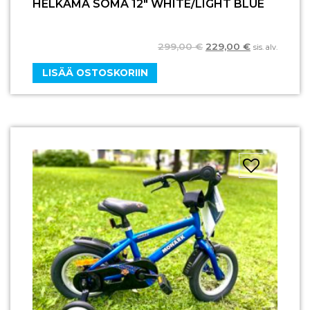
HELKAMA SOMA 12″ WHITE/LIGHT BLUE
299,00
€
229,00
€
sis. alv.
LISÄÄ OSTOSKORIIN