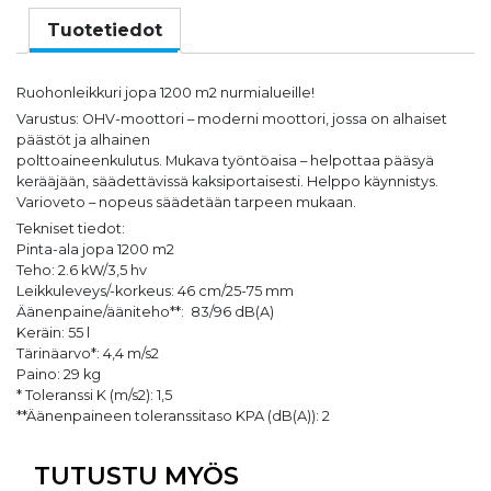
Tuotetiedot
Ruohonleikkuri jopa 1200 m2 nurmialueille!
Varustus: OHV-moottori – moderni moottori, jossa on alhaiset
päästöt ja alhainen
polttoaineenkulutus. Mukava työntöaisa – helpottaa pääsyä
kerääjään, säädettävissä kaksiportaisesti. Helppo käynnistys.
Varioveto – nopeus säädetään tarpeen mukaan.
Tekniset tiedot:
Pinta-ala jopa 1200 m2
Teho: 2.6 kW/3,5 hv
Leikkuleveys/-korkeus: 46 cm/25-75 mm
Äänenpaine/ääniteho**: 83/96 dB(A)
Keräin: 55 l
Tärinäarvo*: 4,4 m/s2
Paino: 29 kg
* Toleranssi K (m/s2): 1,5
**Äänenpaineen toleranssitaso KPA (dB(A)): 2
TUTUSTU MYÖS