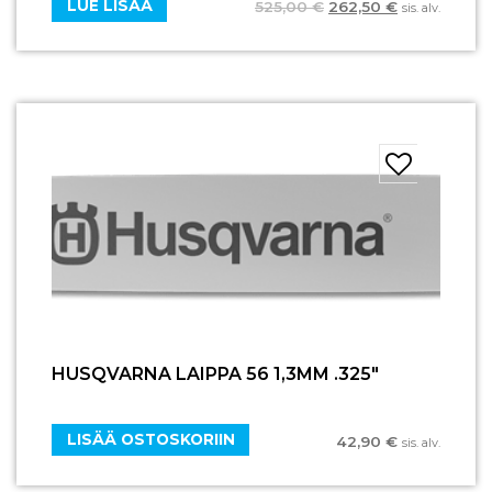
LUE LISÄÄ
525,00
€
262,50
€
sis. alv.
HUSQVARNA LAIPPA 56 1,3MM .325″
LISÄÄ OSTOSKORIIN
42,90
€
sis. alv.