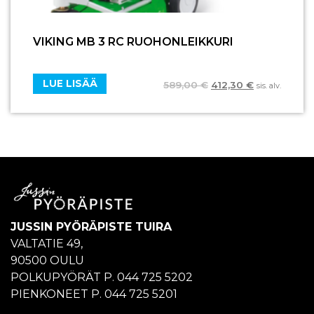
VIKING MB 3 RC RUOHONLEIKKURI
LUE LISÄÄ
589,00
€
412,30
€
sis. alv.
JUSSIN PYÖRÄPISTE TUIRA
VALTATIE 49,
90500 OULU
POLKUPYÖRÄT P. 044 725 5202
PIENKONEET P. 044 725 5201