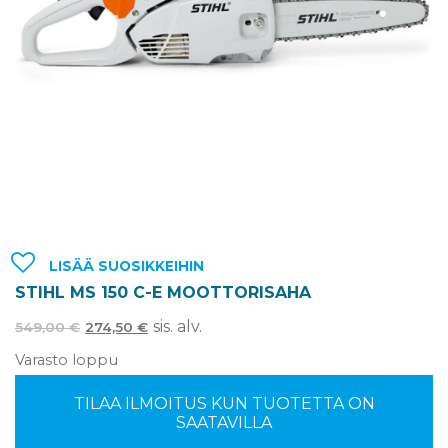
LISÄÄ SUOSIKKEIHIN
STIHL MS 150 C-E MOOTTORISAHA
sis. alv.
549,00
€
274,50
€
Varasto loppu
TILAA ILMOITUS KUN TUOTETTA ON
SAATAVILLA