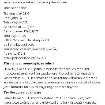
sahauksessa ja rakennustöissä pihapiirissä.
Tekniset tiedot:
Tilavuus cm³ 23,6
Ketjujako 1/4 ” P
Teho kW/hv 1/1,3
Ääniteho dB(A) 1) 110
Äänenpaine dB(A) 1) 97
Terälevy cm 30
STIHL Oilomatic teräketju PM3
Säiliön tilavuus l 0,20
Tärinätaso vasen/oikea m/s² 2) 4,9/4,9
Paino kg 3) 2,8
Teho-painosuhde kg/kW 2,8
Tärinänvaimennusjärjestelmä
Henkilö joka altistuu pitkäkestoiselle tärinälle, esimerkiksi
moottorintärinä, voi hän saada verenkiertohäiriötä käsissä ja
käsivarsissa. STIHLin erittäin tehokas tärinänvaimennus alentaa
koneesta ja leikkuulaitteesta aiheutuvaa tärinää sopivalle tasolle,
jotta konetta on turvallista ja ergonomista käyttää.
Teräketjun sivukiristys
Lähes kaikki STIHL moottorisahat (MS 170 poikkeuksin) ovat
varustettu teräketjun sivukiristyksellä, jolloin vältetään kontakti