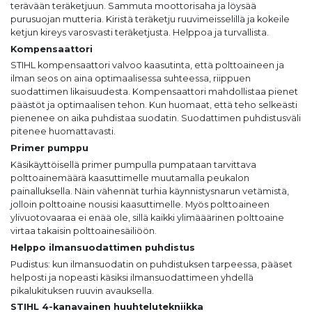
terävään teräketjuun. Sammuta moottorisaha ja löysää
purusuojan mutteria. Kiristä teräketju ruuvimeisselillä ja kokeile
ketjun kireys varosvasti teräketjusta. Helppoa ja turvallista.
Kompensaattori
STIHL kompensaattori valvoo kaasutinta, että polttoaineen ja
ilman seos on aina optimaalisessa suhteessa, riippuen
suodattimen likaisuudesta. Kompensaattori mahdollistaa pienet
päästöt ja optimaalisen tehon. Kun huomaat, että teho selkeästi
pienenee on aika puhdistaa suodatin. Suodattimen puhdistusväli
pitenee huomattavasti.
Primer pumppu
Käsikäyttöisellä primer pumpulla pumpataan tarvittava
polttoainemäärä kaasuttimelle muutamalla peukalon
painalluksella. Näin vähennät turhia käynnistysnarun vetämistä,
jolloin polttoaine nousisi kaasuttimelle. Myös polttoaineen
ylivuotovaaraa ei enää ole, sillä kaikki ylimääärinen polttoaine
virtaa takaisin polttoainesäiliöön.
Helppo ilmansuodattimen puhdistus
Pudistus: kun ilmansuodatin on puhdistuksen tarpeessa, pääset
helposti ja nopeasti käsiksi ilmansuodattimeen yhdellä
pikalukituksen ruuvin avauksella.
STIHL 4-kanavainen huuhtelutekniikka