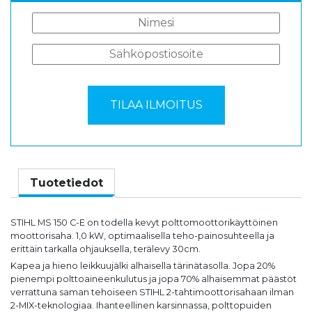
Tuotetiedot
STIHL MS 150 C-E on todella kevyt polttomoottorikäyttöinen
moottorisaha. 1,0 kW, optimaalisella teho-painosuhteella ja
erittäin tarkalla ohjauksella, terälevy 30cm.
Kapea ja hieno leikkuujälki alhaisella tärinätasolla. Jopa 20%
pienempi polttoaineenkulutus ja jopa 70% alhaisemmat päästöt
verrattuna saman tehoiseen STIHL 2-tahtimoottorisahaan ilman
2-MIX-teknologiaa. Ihanteellinen karsinnassa, polttopuiden