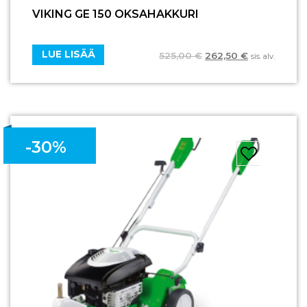
VIKING GE 150 OKSAHAKKURI
LUE LISÄÄ
525,00
€
262,50
€
sis. alv.
-30%