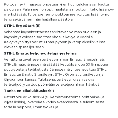
Polttoaine- / ilmaseos johdetaan 4 eri huuhtelukanavan kautta
palotilaan. Palaminen on optimaalista ja moottorin teho lisääntyy
merkittävästi. Tulos: pienempi polttoaineenkulutus, lisääntynyt
teho sekä vähemmän haitallisia päästöjä.
STIHL ErgoStart (E)
Vähentää käynnistettäessä tarvittavan voiman puoleen ja
käynnistys voidaan suorittaa yhdellä kevyellä vedolla.
Kevytkäynnistys perustuu narupyörän ja kampiakselin välissä
olevaan spiraalijouseen.
STIHL Ematic ketjunvoitelujärjestelmä
Verrattuna tavalliseen terälevyyn ilman Ematic järjestelmää,
STIHL Ematic järjestelmä säästää ketjuöljyä jopa 50 %, riippuen
puutyypistä ja teräketjusta. Järjestelmä yhteensovittaa STIHL
Ematic tai Ematic S terälevyn, STIHL Oilomatic teräketjun ja
öljypumpun kanssa. Tuloksena, terälevyn uraan valuva
teräketjuöljy tarttuu pyörivään teräketjuun ilman hävikkiä.
Tankkien pikalukituskorkit
Patentoitu erikoiskorkki (sulkemismenetelmä polttoaine- ja
öljysäiliöihin), joka tekee korkin avaamisesta ja sulkemisesta
todella helppoa, ilman työkaluja.