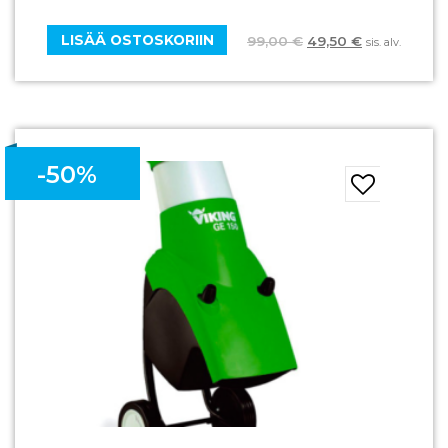
LISÄÄ OSTOSKORIIN
99,00
€
49,50
€
sis. alv.
-50%